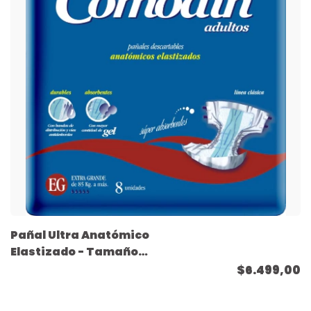
Pañal Ultra Anatómico
Elastizado - Tamaño
Extra Grande - ( 8
$6.499,00
unidades )